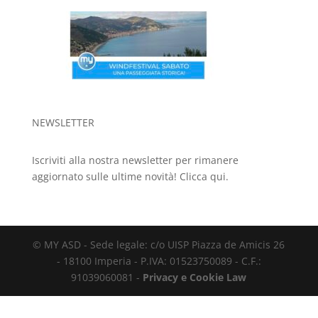
NEWSLETTER
Iscriviti alla nostra newsletter per rimanere
aggiornato sulle ultime novità!
Clicca qui.
© MY ASD - Sede legale: c/o UISP Piazza de Amicis 26
- 18100 Imperia - P.IVA: 01523750089 - C.F.:
91039060081 -
Privacy e Cookie Law