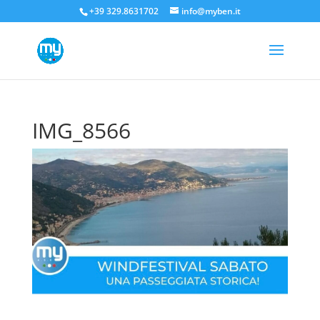
+39 329.8631702
info@myben.it
IMG_8566