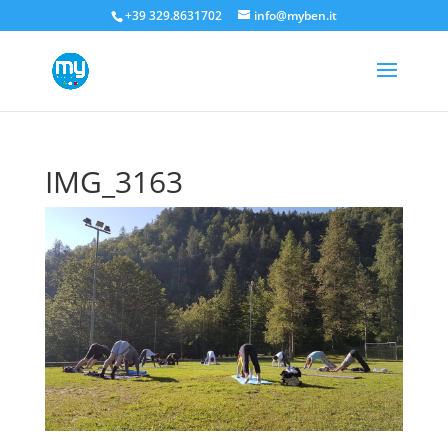
+39 329.8631702
info@myben.it
IMG_3163