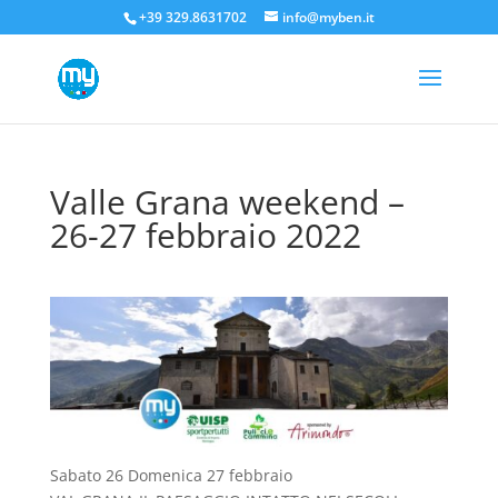
+39 329.8631702
info@myben.it
Valle Grana weekend –
26-27 febbraio 2022
Sabato 26 Domenica 27 febbraio