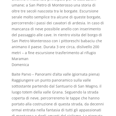
umane; a San Pietro di Monterosso una storia di
oltre tre secoli nascosta tra le borgate. Escursione
serale molto semplice tra alcune di queste borgate,
percorrendo i passi dei cavatori di ardesia. In caso di
mancanza di neve possibile anello con inserimento
del passaggio alle cave. In rientro visita del borgo di
San Pietro Monterosso con i pittoreschi babaciu che
animano il paese. Durata 3 ore circa, dislivello 200
metri – a fine escursione trasferimento al rifugio
Maraman
Domenica
Baite Parvo – Panorami d’alta valle (giornata piena)
Raggiungere un punto panoramico sulla valle
sottostante partendo dal Santuario di San Magno, il
luogo totem della valle Grana. Seguendo la strada
coperta di neve, percorreremo le tappe che hanno
portato alla costruzione di questa strada, da decenni
ormai entrata nella fantasia di tutti gli appassionati
di montagna e degli amanti del ciclismo. La giornata