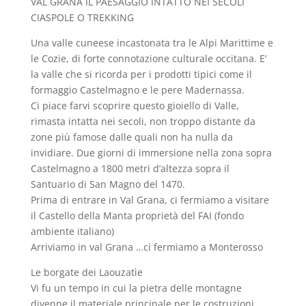
VAL GRANA IL PAESAGGIO INTATTO NEI SECOLI
CIASPOLE O TREKKING
Una valle cuneese incastonata tra le Alpi Marittime e
le Cozie, di forte connotazione culturale occitana. E’
la valle che si ricorda per i prodotti tipici come il
formaggio Castelmagno e le pere Madernassa.
Ci piace farvi scoprire questo gioiello di Valle,
rimasta intatta nei secoli, non troppo distante da
zone più famose dalle quali non ha nulla da
invidiare. Due giorni di immersione nella zona sopra
Castelmagno a 1800 metri d’altezza sopra il
Santuario di San Magno del 1470.
Prima di entrare in Val Grana, ci fermiamo a visitare
il Castello della Manta proprietà del FAI (fondo
ambiente italiano)
Arriviamo in val Grana …ci fermiamo a Monterosso
Le borgate dei Laouzatìe
Vi fu un tempo in cui la pietra delle montagne
divenne il materiale principale per le costruzioni