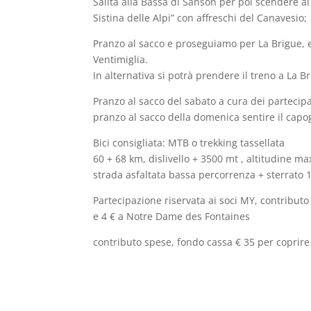
Salita alla Bassa di Sanson per poi scendere a
Sistina delle Alpi” con affreschi del Canavesio;
Pranzo al sacco e proseguiamo per La Brigue, e
Ventimiglia.
In alternativa si potrà prendere il treno a La B
Pranzo al sacco del sabato a cura dei partecipa
pranzo al sacco della domenica sentire il capog
Bici consigliata: MTB o trekking tassellata
60 + 68 km, dislivello + 3500 mt , altitudine m
strada asfaltata bassa percorrenza + sterrato 
Partecipazione riservata ai soci MY, contributo
e 4 € a Notre Dame des Fontaines
contributo spese, fondo cassa € 35 per coprire