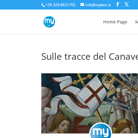
+39 329.8631702
info@myben.it
Home Page
M
Sulle tracce del Canav