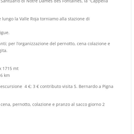
l Santuario di Notre Dames des Fontaines, la “Cappella
 lungo la Valle Roja torniamo alla stazione di
rigue.
nti; per l’organizzazione del pernotto, cena colazione e
ita.
ax 1715 mt
16 km
 escursione 4 €; 3 € contributo visita S. Bernardo a Pigna
 cena, pernotto, colazione e pranzo al sacco giorno 2