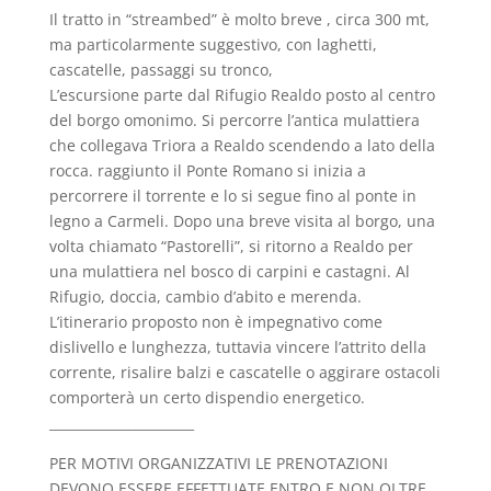
Il tratto in “streambed” è molto breve , circa 300 mt,
ma particolarmente suggestivo, con laghetti,
cascatelle, passaggi su tronco,
L’escursione parte dal Rifugio Realdo posto al centro
del borgo omonimo. Si percorre l’antica mulattiera
che collegava Triora a Realdo scendendo a lato della
rocca. raggiunto il Ponte Romano si inizia a
percorrere il torrente e lo si segue fino al ponte in
legno a Carmeli. Dopo una breve visita al borgo, una
volta chiamato “Pastorelli”, si ritorno a Realdo per
una mulattiera nel bosco di carpini e castagni. Al
Rifugio, doccia, cambio d’abito e merenda.
L’itinerario proposto non è impegnativo come
dislivello e lunghezza, tuttavia vincere l’attrito della
corrente, risalire balzi e cascatelle o aggirare ostacoli
comporterà un certo dispendio energetico.
______________________
PER MOTIVI ORGANIZZATIVI LE PRENOTAZIONI
DEVONO ESSERE EFFETTUATE ENTRO E NON OLTRE