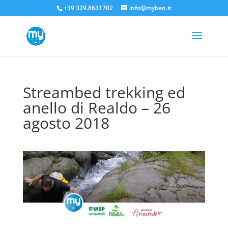
+39 329.8631702
info@myben.it
Streambed trekking ed
anello di Realdo – 26
agosto 2018