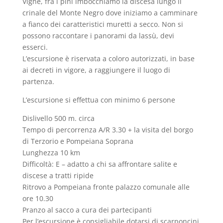
Vigne, fra i pini imbocchiamo la discesa lungo il
crinale del Monte Negro dove iniziamo a camminare
a fianco dei caratteristici muretti a secco. Non si
possono raccontare i panorami da lassù, devi
esserci.
L’escursione è riservata a coloro autorizzati, in base
ai decreti in vigore, a raggiungere il luogo di
partenza.
L’escursione si effettua con minimo 6 persone
Dislivello 500 m. circa
Tempo di percorrenza A/R 3.30 + la visita del borgo
di Terzorio e Pompeiana Soprana
Lunghezza 10 km
Difficoltà: E – adatto a chi sa affrontare salite e
discese a tratti ripide
Ritrovo a Pompeiana fronte palazzo comunale alle
ore 10.30
Pranzo al sacco a cura dei partecipanti
Per l’escursione è consigliabile dotarsi di scarponcini