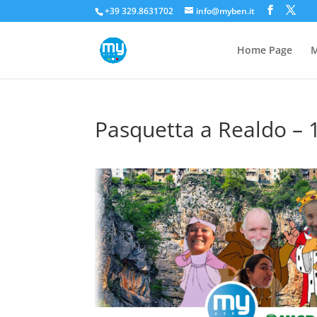
+39 329.8631702
info@myben.it
Home Page
M
Pasquetta a Realdo – 