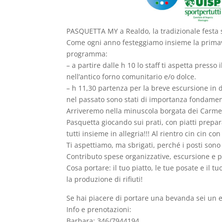
PASQUETTA MY a Realdo, la tradizionale festa s
Come ogni anno festeggiamo insieme la primave
programma:
– a partire dalle h 10 lo staff ti aspetta presso
nell’antico forno comunitario e/o dolce.
– h 11,30 partenza per la breve escursione in d
nel passato sono stati di importanza fondamen
Arriveremo nella minuscola borgata dei Carmel
Pasquetta giocando sui prati, con piatti prepara
tutti insieme in allegria!!! Al rientro cin cin co
Ti aspettiamo, ma sbrigati, perché i posti sono 
Contributo spese organizzative, escursione e p
Cosa portare: il tuo piatto, le tue posate e il 
la produzione di rifiuti!
Se hai piacere di portare una bevanda sei un 
Info e prenotazioni:
Barbara: 346/7944194