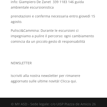
info: Giampiero De Zanet
339 1183 146 guida
ambientale escursionistica
prenotazioni e conferma necessaria entro giovedì 15
agosto.
Pulisci&Cammina: Durante le escursioni ci
impegniamo a pulire il percorso: ogni cambiamento
comincia da un piccolo gesto di responsabilità
NEWSLETTER
Iscriviti alla nostra newsletter per rimanere
aggiornato sulle ultime novità!
Clicca qui.
© MY ASD - Sede legale: c/o UISP Piazza de Amicis 26