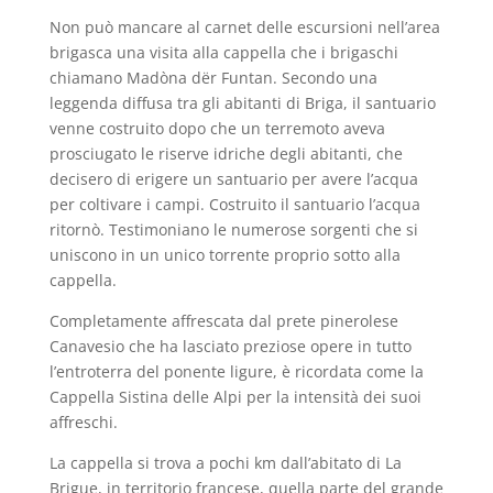
Non può mancare al carnet delle escursioni nell’area
brigasca una visita alla cappella che i brigaschi
chiamano Madòna dër Funtan. Secondo una
leggenda diffusa tra gli abitanti di Briga, il santuario
venne costruito dopo che un terremoto aveva
prosciugato le riserve idriche degli abitanti, che
decisero di erigere un santuario per avere l’acqua
per coltivare i campi. Costruito il santuario l’acqua
ritornò. Testimoniano le numerose sorgenti che si
uniscono in un unico torrente proprio sotto alla
cappella.
Completamente affrescata dal prete pinerolese
Canavesio che ha lasciato preziose opere in tutto
l’entroterra del ponente ligure, è ricordata come la
Cappella Sistina delle Alpi per la intensità dei suoi
affreschi.
La cappella si trova a pochi km dall’abitato di La
Brigue, in territorio francese, quella parte del grande