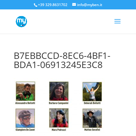
+39 329.8631702
info@myben.it
B7EBBCCD-8EC6-4BF1-
BDA1-06913245E3C8