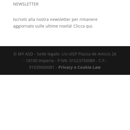
NEWSLETTER
Iscriviti alla nostra newsletter per rimanere
aggiornato sulle ultime novità!
Clicca qui.
© MY ASD - Sede legale: c/o UISP Piazza de Amicis 26
- 18100 Imperia - P.IVA: 01523750089 - C.F.:
91039060081 -
Privacy e Cookie Law