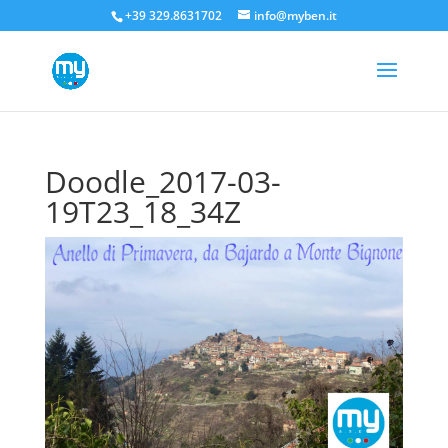
+39 329.8631702
info@myben.it
Doodle_2017-03-
19T23_18_34Z