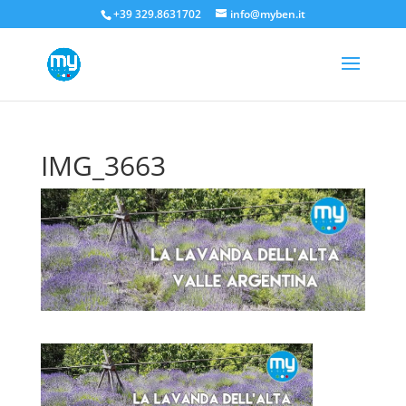
+39 329.8631702
info@myben.it
IMG_3663