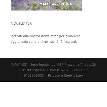
NEWSLETTER
Iscriviti alla nostra newsletter per rimanere
aggiornato sulle ultime novità!
Clicca qui.
© MY ASD - Sede legale: c/o UISP Piazza de Amicis 26
- 18100 Imperia - P.IVA: 01523750089 - C.F.:
91039060081 -
Privacy e Cookie Law