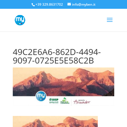
+39 329.8631702
info@myben.it
49C2E6A6-862D-4494-
9097-0725E5E58C2B