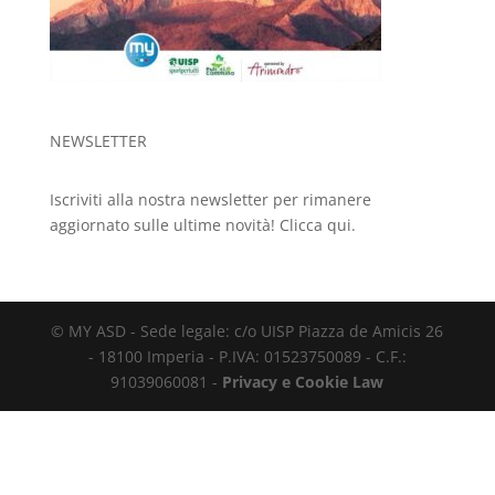
NEWSLETTER
Iscriviti alla nostra newsletter per rimanere
aggiornato sulle ultime novità!
Clicca qui.
© MY ASD - Sede legale: c/o UISP Piazza de Amicis 26
- 18100 Imperia - P.IVA: 01523750089 - C.F.:
91039060081 -
Privacy e Cookie Law