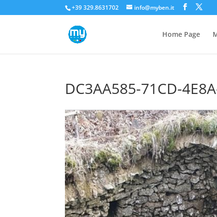
+39 329.8631702
info@myben.it
Home Page
M
DC3AA585-71CD-4E8A