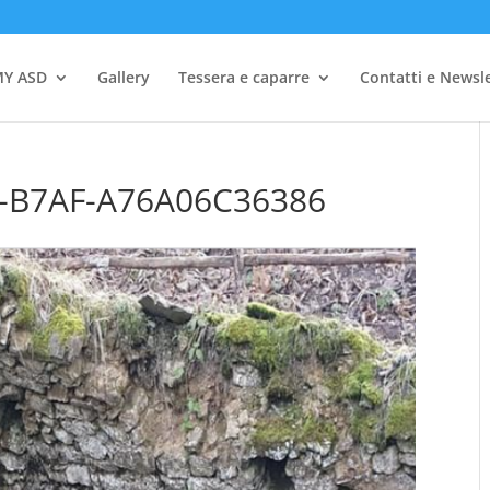
Y ASD
Gallery
Tessera e caparre
Contatti e Newsl
-B7AF-A76A06C36386