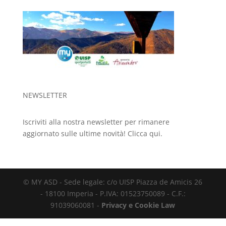
NEWSLETTER
Iscriviti alla nostra newsletter per rimanere
aggiornato sulle ultime novità!
Clicca qui.
© MY ASD - Sede legale: c/o UISP Piazza de Amicis 26
- 18100 Imperia - P.IVA: 01523750089 - C.F.:
91039060081 -
Privacy e Cookie Law