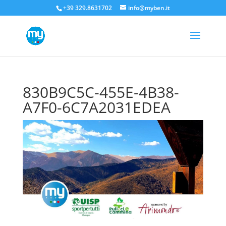
+39 329.8631702
info@myben.it
830B9C5C-455E-4B38-
A7F0-6C7A2031EDEA