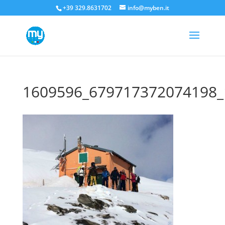
+39 329.8631702
info@myben.it
1609596_679717372074198_