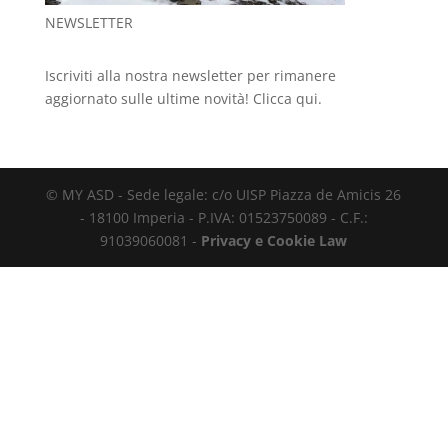
NEWSLETTER
Iscriviti alla nostra newsletter per rimanere
aggiornato sulle ultime novità!
Clicca qui.
© MY ASD - Sede legale: c/o UISP Piazza de Amicis 26
- 18100 Imperia - P.IVA: 01523750089 - C.F.:
91039060081 -
Privacy e Cookie Law