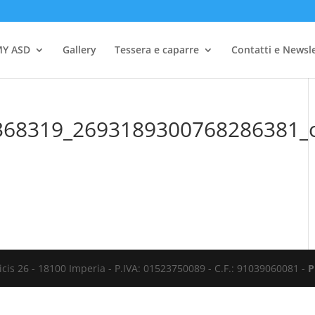
Y ASD
Gallery
Tessera e caparre
Contatti e Newsl
368319_2693189300768286381_
cis 26 - 18100 Imperia - P.IVA: 01523750089 - C.F.: 91039060081 -
P