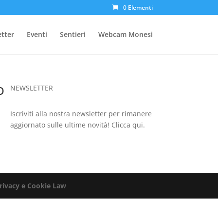
0 Elementi
etter
Eventi
Sentieri
Webcam Monesi
o
NEWSLETTER
Iscriviti alla nostra newsletter per rimanere
aggiornato sulle ultime novità!
Clicca qui.
rivacy e Cookie Law