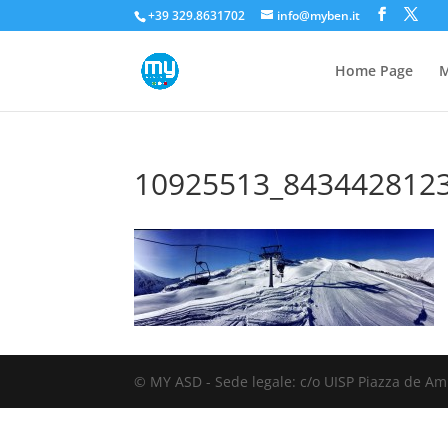
+39 329.8631702
info@myben.it
Home Page
M
10925513_843442812
© MY ASD - Sede legale: c/o UISP Piazza de Ami