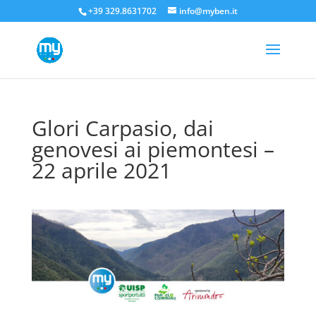
+39 329.8631702
info@myben.it
Glori Carpasio, dai
genovesi ai piemontesi –
22 aprile 2021