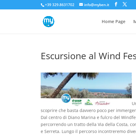
+39 329.8631702
info@myben.it
Home Page
M
Escursione al Wind Fes
Un
scoprire che basta davvero poco per immerger
Dal centro di Diano Marina e fulcro del Windfest
percorrendo un tratto della Via della Costa, co
e Serreta. Lungo il percorso incontreremo diver