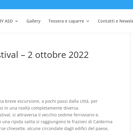
Y ASD
Gallery
Tessera e caparre
Contatti e Newsl
tival – 2 ottobre 2022
a breve escursione, a pochi passi dalla città, per
si in una realtà completamente diversa.
ival, si attraversa il vecchio sedime ferroviario e,
n una ripida salita si raggiungono le frazioni di Calderina
se chiesette, alcune circondate dagli edifici del paese,