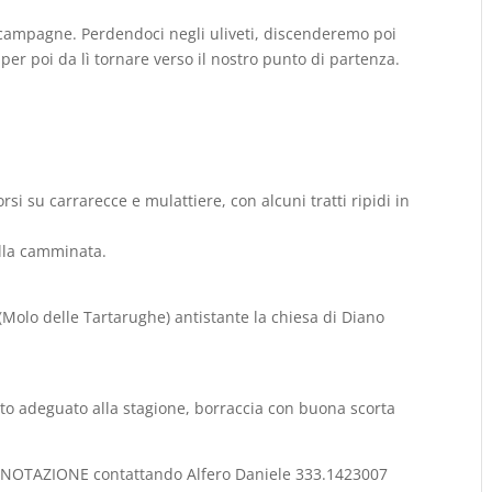
e campagne. Perdendoci negli uliveti, discenderemo poi
per poi da lì tornare verso il nostro punto di partenza.
orsi su carrarecce e mulattiere, con alcuni tratti ripidi in
lla camminata.
 (Molo delle Tartarughe) antistante la chiesa di Diano
o adeguato alla stagione, borraccia con buona scorta
OTAZIONE contattando Alfero Daniele 333.1423007