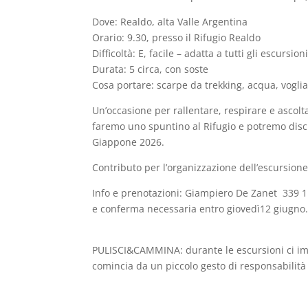
Dove: Realdo, alta Valle Argentina
Orario: 9.30, presso il Rifugio Realdo
Difficoltà:
E,
facile – adatta a tutti gli escursioni
Durata: 5 circa, con soste
Cosa portare: scarpe da trekking, acqua, voglia
Un’occasione per rallentare, respirare e ascolt
faremo uno spuntino al Rifugio e potremo dis
Giappone 2026.
Contributo per l’or
ganizzazione
dell’escursione
Info
e prenotazioni
:
Giampiero De Zanet 339 11
e conferma necessaria entro
giovedì12 giugno
PULISCI&CAMMINA: durante le escursioni ci i
comincia da un piccolo gesto di responsabilità