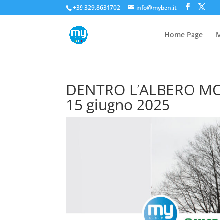
+39 329.8631702
info@myben.it
Home Page
M
DENTRO L’ALBERO M
15 giugno 2025