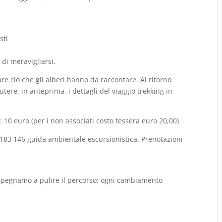
sti
 di meravigliarsi.
are ciò che gli alberi hanno da raccontare.
Al ritorno
cutere
, in anteprima,
i dettagli del viaggio trekking in
: 1
0
euro
(
per i non associati
costo tessera euro 20,00
)
83 146 guida ambientale escursionistica. P
renotazioni
.
mpegnamo a pulire il percorso: ogni cambiamento