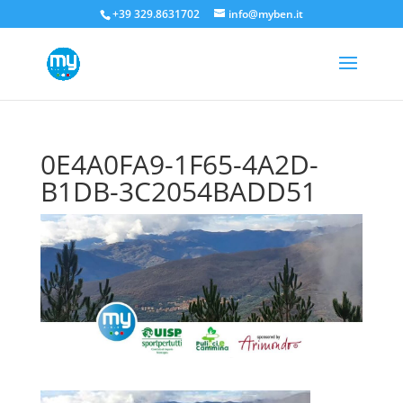
+39 329.8631702
info@myben.it
0E4A0FA9-1F65-4A2D-
B1DB-3C2054BADD51