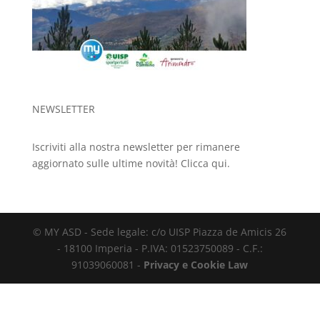
NEWSLETTER
Iscriviti alla nostra newsletter per rimanere
aggiornato sulle ultime novità!
Clicca qui.
© MY ASD - Sede legale: c/o UISP Piazza de Amicis 26
- 18100 Imperia - P.IVA: 01523750089 - C.F.:
91039060081 -
Privacy e Cookie Law