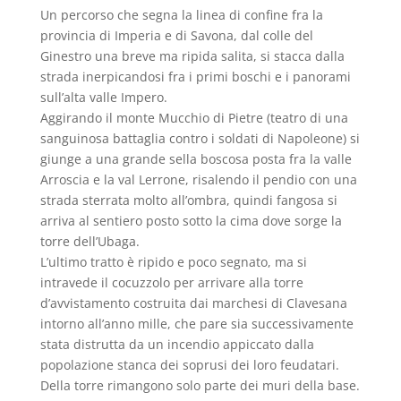
Un percorso che segna la linea di confine fra la
provincia di Imperia e di Savona, dal colle del
Ginestro una breve ma ripida salita, si stacca dalla
strada inerpicandosi fra i primi boschi e i panorami
sull’alta valle Impero.
Aggirando il monte Mucchio di Pietre (teatro di una
sanguinosa battaglia contro i soldati di Napoleone) si
giunge a una grande sella boscosa posta fra la valle
Arroscia e la val Lerrone, risalendo il pendio con una
strada sterrata molto all’ombra, quindi fangosa si
arriva al sentiero posto sotto la cima dove sorge la
torre dell’Ubaga.
L’ultimo tratto è ripido e poco segnato, ma si
intravede il cocuzzolo per arrivare alla torre
d’avvistamento costruita dai marchesi di Clavesana
intorno all’anno mille, che pare sia successivamente
stata distrutta da un incendio appiccato dalla
popolazione stanca dei soprusi dei loro feudatari.
Della torre rimangono solo parte dei muri della base.