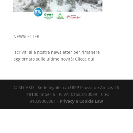
NEWSLETTER
Iscriviti alla nostra newsletter per rimanere
aggiornato sulle ultime novità!
Clicca qui.
© MY ASD - Sede legale: c/o UISP Piazza de Amicis 26
- 18100 Imperia - P.IVA: 01523750089 - C.F.:
91039060081 -
Privacy e Cookie Law