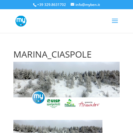
+39 329.8631702
info@myben.it
MARINA_CIASPOLE