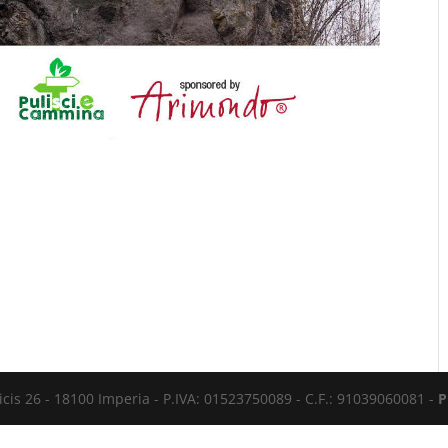
cis 26 - 18100 Imperia - P.IVA: 01523750089 - C.F.: 91039060081 -
P