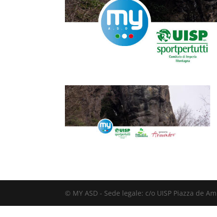
© MY ASD - Sede legale: c/o UISP Piazza de Ami