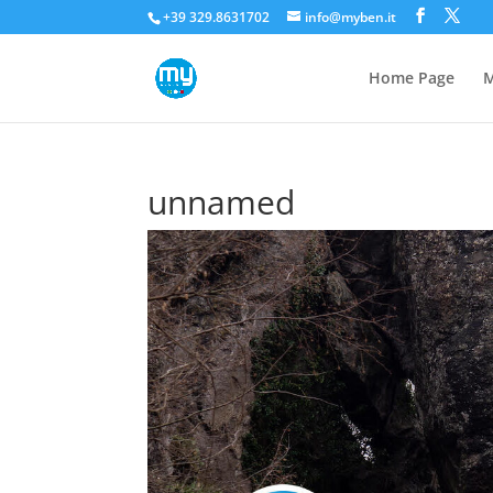
+39 329.8631702
info@myben.it
Home Page
M
unnamed