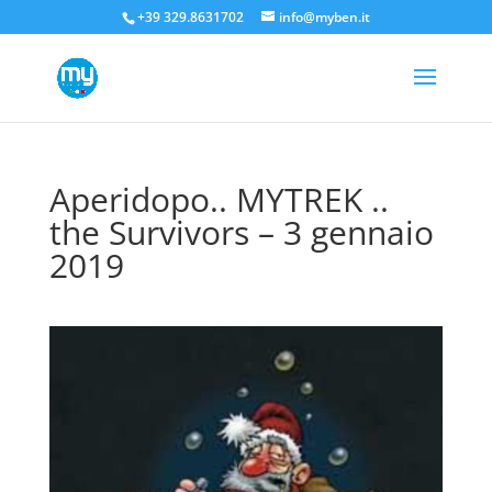
+39 329.8631702
info@myben.it
Aperidopo.. MYTREK ..
the Survivors – 3 gennaio
2019