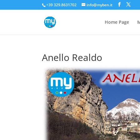
+39 329.8631702
info@myben.it
Home Page
M
Anello Realdo