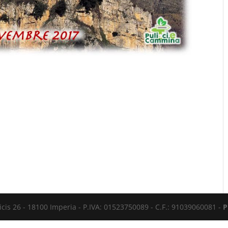
cis 26 - 18100 Imperia - P.IVA: 01523750089 - C.F.: 91039060081 -
P