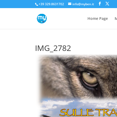
+39 329.8631702
info@myben.it
Home Page
M
IMG_2782