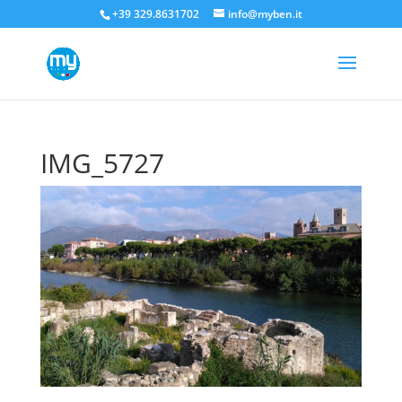
+39 329.8631702
info@myben.it
IMG_5727