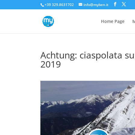
+39 329.8631702
info@myben.it
Home Page
M
Achtung: ciaspolata su
2019